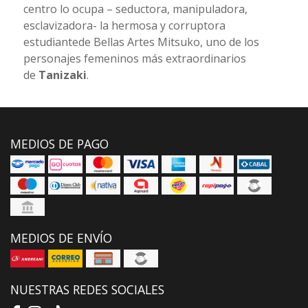
centro lo ocupa – seductora, manipuladora,
esclavizadora- la hermosa y corruptora
estudiantede Bellas Artes Mitsuko, uno de los
personajes femeninos más extraordinarios
de
Tanizaki
.
MEDIOS DE PAGO
MEDIOS DE ENVÍO
NUESTRAS REDES SOCIALES