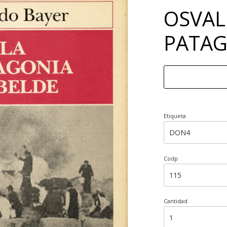
OSVAL
PATAG
Etiqueta
Codp
Cantidad