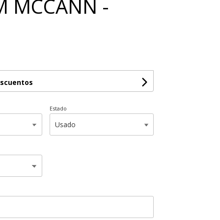
 MCCANN -
escuentos
Estado